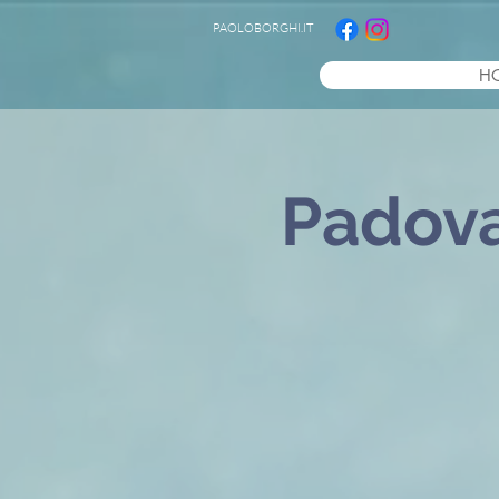
PAOLOBORGHI.IT
H
Padova 