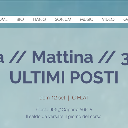
OME
BIO
HANG
SONUM
MUSIC
VIDEO
G
// Mattina // 3
ULTIMI POSTI
dom 12 set
  |  
C FLAT
Costo 90€ // Caparra 50€. //