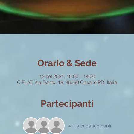
Orario & Sede
12 set 2021, 10:00 – 14:00
C FLAT, Via Dante, 18, 35030 Caselle PD, Italia
Partecipanti
+ 1 altri partecipanti