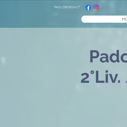
PAOLOBORGHI.IT
H
Pado
2°Liv