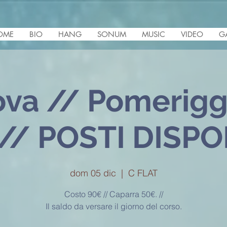
OME
BIO
HANG
SONUM
MUSIC
VIDEO
G
va // Pomerigg
. // POSTI DISPO
dom 05 dic
  |  
C FLAT
Costo 90€ // Caparra 50€. //