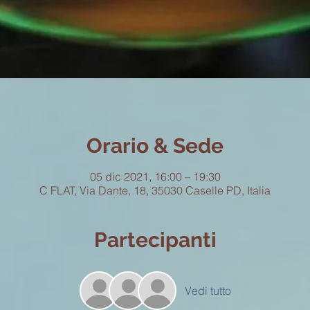
Orario & Sede
05 dic 2021, 16:00 – 19:30
C FLAT, Via Dante, 18, 35030 Caselle PD, Italia
Partecipanti
Vedi tutto