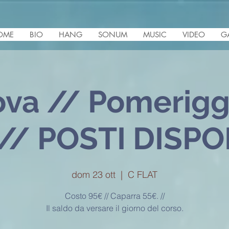
OME
BIO
HANG
SONUM
MUSIC
VIDEO
G
va // Pomerigg
. // POSTI DISPO
dom 23 ott
  |  
C FLAT
Costo 95€ // Caparra 55€. //