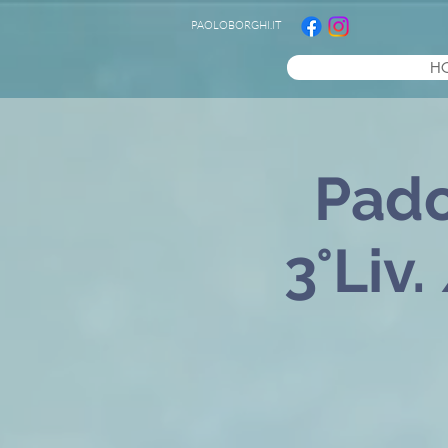
PAOLOBORGHI.IT
H
Pado
3°Liv